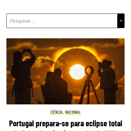
PESQUISAR
POR:
CIÊNCIA
,
NACIONAL
Portugal prepara-se para eclipse total