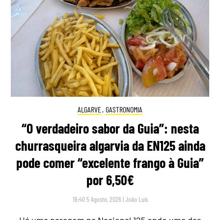
ALGARVE
,
GASTRONOMIA
“O verdadeiro sabor da Guia”: nesta
churrasqueira algarvia da EN125 ainda
pode comer “excelente frango à Guia”
por 6,50€
16:40 5 Agosto, 2026
|
João Luís
Há uma paragem na Nacional 125 onde uma das