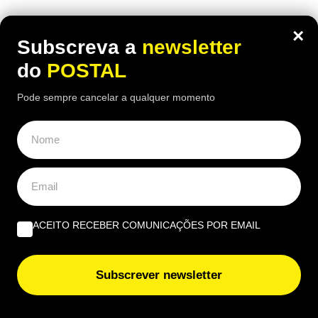
×
Subscreva a
newsletter
do
POSTAL
Pode sempre cancelar a qualquer momento
ACEITO RECEBER COMUNICAÇÕES POR EMAIL
ECONOMIA
,
NACIONAL
,
TECH
Clicou num link falso? Faça isto nos
Subscrever newsletter
primeiros minutos para proteger o seu