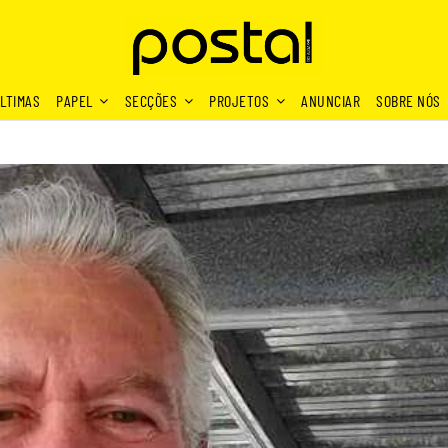
LTIMAS
PAPEL
SECÇÕES
PROJETOS
ANUNCIAR
SOBRE NÓS