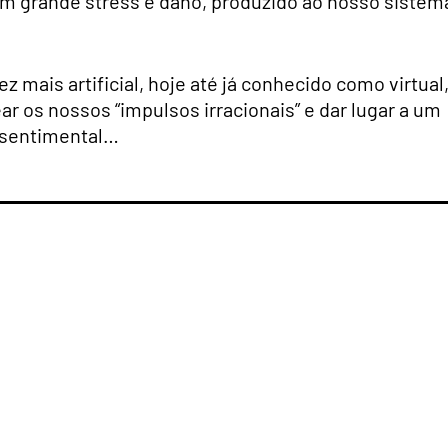
 um grande stress e dano, produzido ao nosso sistem
mais artificial, hoje até já conhecido como virtual
r os nossos “impulsos irracionais” e dar lugar a um
 sentimental…