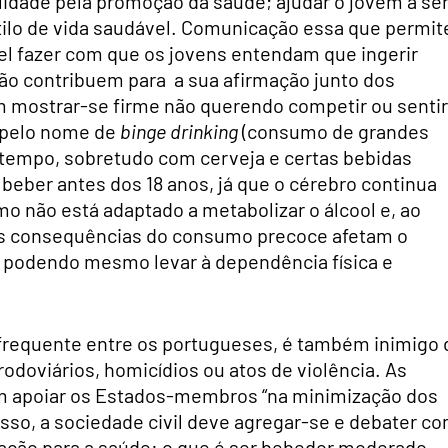
ilidade pela promoção da saúde; ajudar o jovem a se
tilo de vida saudável. Comunicação essa que permit
ível fazer com que os jovens entendam que ingerir
não contribuem para a sua afirmação junto dos
 mostrar-se firme não querendo competir ou sentir
 pelo nome de
binge drinking
(consumo de grandes
 tempo, sobretudo com cerveja e certas bebidas
 beber antes dos 18 anos, já que o cérebro continua
mo não está adaptado a metabolizar o álcool e, ao
as consequências do consumo precoce afetam o
 podendo mesmo levar à dependência física e
frequente entre os portugueses, é também inimigo 
rodoviários, homicídios ou atos de violência. As
m apoiar os Estados-membros “na minimização dos
esso, a sociedade civil deve agregar-se e debater c
ção para a saúde: o que é ser bebedor moderado,