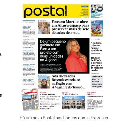
e
é
l
is
Há um novo Postal nas bancas com o Expresso