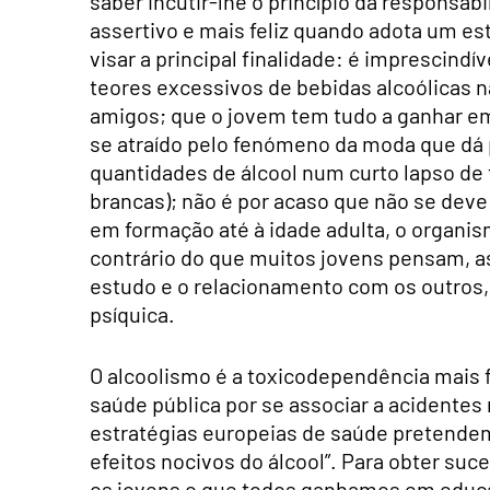
saber incutir-lhe o princípio da responsab
assertivo e mais feliz quando adota um es
visar a principal finalidade: é imprescind
teores excessivos de bebidas alcoólicas 
amigos; que o jovem tem tudo a ganhar em
se atraído pelo fenómeno da moda que dá
quantidades de álcool num curto lapso de
brancas); não é por acaso que não se deve
em formação até à idade adulta, o organis
contrário do que muitos jovens pensam, 
estudo e o relacionamento com os outros,
psíquica.
O alcoolismo é a toxicodependência mais 
saúde pública por se associar a acidentes 
estratégias europeias de saúde pretende
efeitos nocivos do álcool”. Para obter suc
os jovens o que todos ganhamos em educa