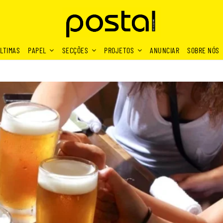
LTIMAS
PAPEL
SECÇÕES
PROJETOS
ANUNCIAR
SOBRE NÓS