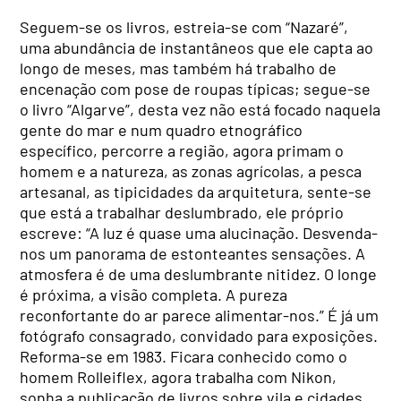
Seguem-se os livros, estreia-se com “Nazaré”,
uma abundância de instantâneos que ele capta ao
longo de meses, mas também há trabalho de
encenação com pose de roupas típicas; segue-se
o livro “Algarve”, desta vez não está focado naquela
gente do mar e num quadro etnográfico
específico, percorre a região, agora primam o
homem e a natureza, as zonas agrícolas, a pesca
artesanal, as tipicidades da arquitetura, sente-se
que está a trabalhar deslumbrado, ele próprio
escreve: “A luz é quase uma alucinação. Desvenda-
nos um panorama de estonteantes sensações. A
atmosfera é de uma deslumbrante nitidez. O longe
é próxima, a visão completa. A pureza
reconfortante do ar parece alimentar-nos.” É já um
fotógrafo consagrado, convidado para exposições.
Reforma-se em 1983. Ficara conhecido como o
homem Rolleiflex, agora trabalha com Nikon,
sonha a publicação de livros sobre vila e cidades