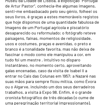
Museu da Cidade de Lisboa, a exposição “Portugal
de Artur Pastor”, conhecia-lhe algumas imagens,
senti-me embasbacado pelo seu génio, folheei os
seus livros, é graças a estes memoráveis registos
que hoje dispomos de uma quantidade fabulosa de
imagens de um Portugal agrícola e piscatório
desaparecido ou reformulado; o fotógrafo reteve
paisagens, fainas, momentos de religiosidade,
usos e costumes, praças e avenidas, o preto e
branco é a tonalidade favorita, mas não deixa de
fascinar o modo como ele manipulou a cor, em
tudo foi um mestre , intuitivo no disparo
instantâneo, no momento certo, aproveitando
galas encenadas, caso da visita de Isabel II a
entrar no Cais das Colunas em 1957; a Nazaré nas
suas mãos para sempre ficou mítica, como Évora
ou o Algarve, incluindo um dos seus derradeiros
trabalhos, a visita à Expo 98. Enfim, é o grande
cronista fotográfico de três décadas (o cume de
uma peregrinação territorial impressionante),