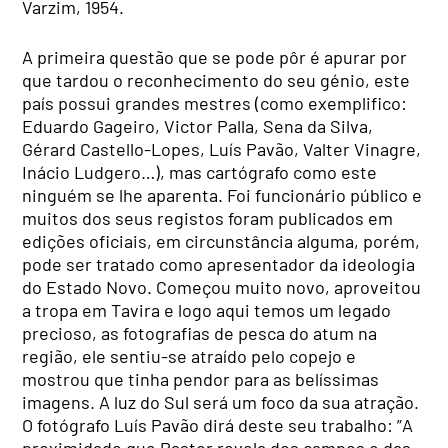
Varzim, 1954.
A primeira questão que se pode pôr é apurar por
que tardou o reconhecimento do seu génio, este
país possui grandes mestres (como exemplifico:
Eduardo Gageiro, Victor Palla, Sena da Silva,
Gérard Castello-Lopes, Luís Pavão, Valter Vinagre,
Inácio Ludgero…), mas cartógrafo como este
ninguém se lhe aparenta. Foi funcionário público e
muitos dos seus registos foram publicados em
edições oficiais, em circunstância alguma, porém,
pode ser tratado como apresentador da ideologia
do Estado Novo. Começou muito novo, aproveitou
a tropa em Tavira e logo aqui temos um legado
precioso, as fotografias de pesca do atum na
região, ele sentiu-se atraído pelo copejo e
mostrou que tinha pendor para as belíssimas
imagens. A luz do Sul será um foco da sua atração.
O fotógrafo Luís Pavão dirá deste seu trabalho: ”A
proximidade que Pastor revela dos campos e das