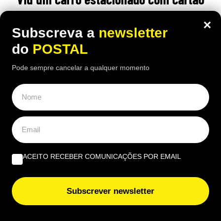
nas rodas? Este é o motivo (e não tem
×
Subscreva a
newsletter
a ver com animais)
do
POSTAL
15:50 4 Agosto, 2026
|
Rubén Gonçalves
Pode sempre cancelar a qualquer momento
Muitos condutores colocam pedaços de cartão
junto às rodas dos carros estacionados ao sol
ACEITO RECEBER COMUNICAÇÕES POR EMAIL
Subscrever newsletter