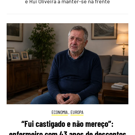
e Rui Oliveira a manter-se na frente
ECONOMIA
,
EUROPA
“Fui castigado e não mereço”:
enfermeiro com 43 anos de descontos