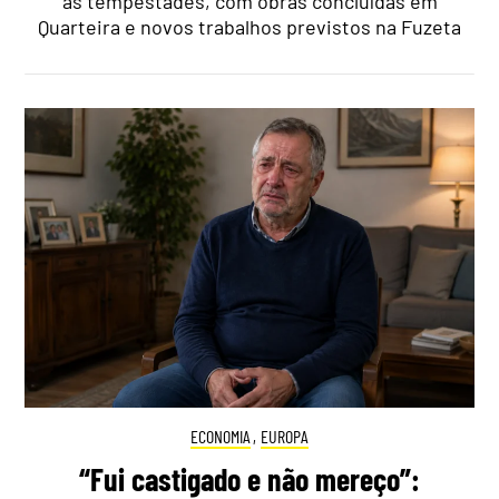
as tempestades, com obras concluídas em
Quarteira e novos trabalhos previstos na Fuzeta
ECONOMIA
,
EUROPA
“Fui castigado e não mereço”: