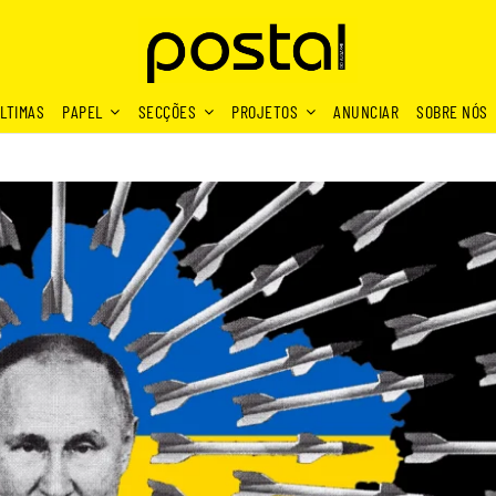
LTIMAS
PAPEL
SECÇÕES
PROJETOS
ANUNCIAR
SOBRE NÓS