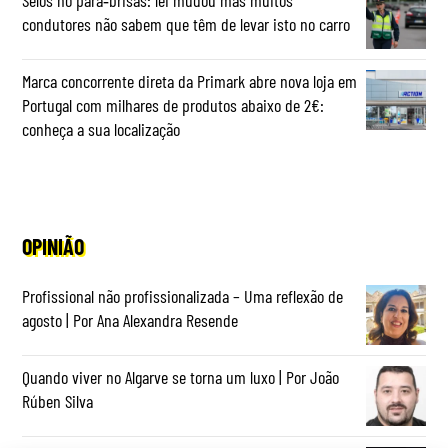
Selos no para‑brisas: lei mudou mas muitos
condutores não sabem que têm de levar isto no carro
Marca concorrente direta da Primark abre nova loja em
Portugal com milhares de produtos abaixo de 2€:
conheça a sua localização
OPINIÃO
Profissional não profissionalizada – Uma reflexão de
agosto | Por Ana Alexandra Resende
Quando viver no Algarve se torna um luxo | Por João
Rúben Silva