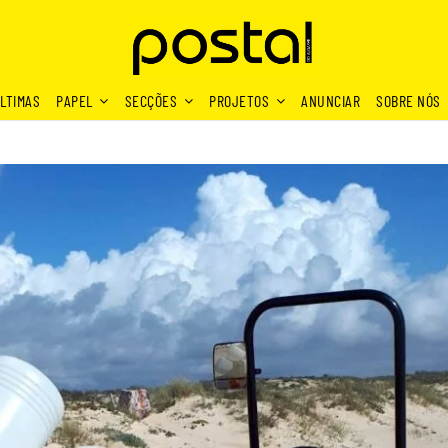
LTIMAS
PAPEL
SECÇÕES
PROJETOS
ANUNCIAR
SOBRE NÓS