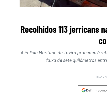
Recolhidos 113 jerricans n
co
A Polícia Marítima de Tavira procedeu à r
faixa de sete quilómetros ent
18:33 7 M
Definir como