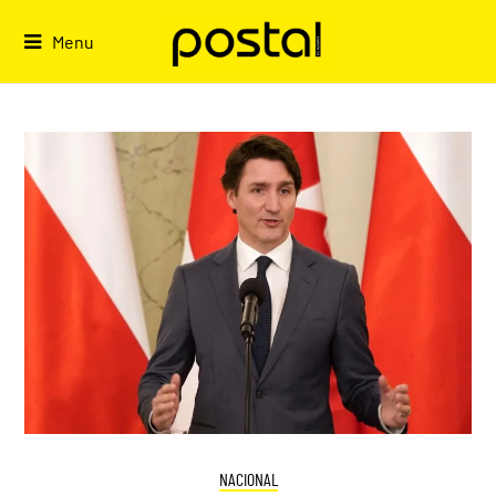
Skip
to
Menu
content
NACIONAL