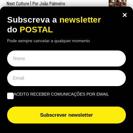
Next Culture | Por João Palmeiro
×
Subscreva a
newsletter
União Europeia ‘aperta’: novas regras europeias vão
proibir estas embalagens e algumas entram em vigor já
do
POSTAL
nesta data
Pode sempre cancelar a qualquer momento
ACEITO RECEBER COMUNICAÇÕES POR EMAIL
Subscrever newsletter