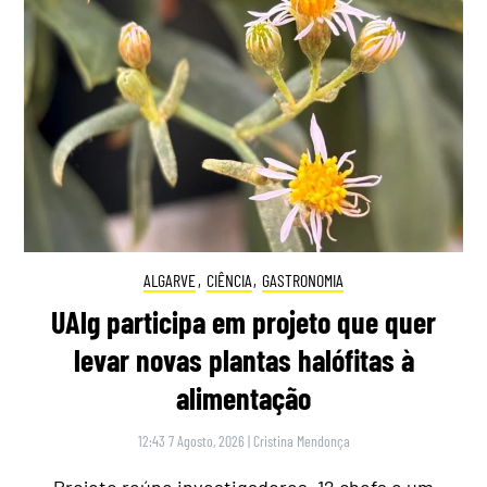
ALGARVE
,
CIÊNCIA
,
GASTRONOMIA
UAlg participa em projeto que quer
levar novas plantas halófitas à
alimentação
12:43 7 Agosto, 2026
|
Cristina Mendonça