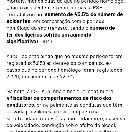
mortais, menos duas do que no período homólogo.
Quanto aos acidentes com vítimas, a PSP
contabilizou um
aumento de 45,5% do número de
acidentes
, em comparação com o período
homólogo do ano transato, tendo o
número de
feridos ligeiros sofrido um aumento
significativo
(+904).
A PSP adianta ainda que no mesmo período foram
registados 5.059 acidentes só com danos, ao
passo que no período homólogo foram registados
7.220, um aumento de 42,7%.
Na nota, a PSP sublinha ainda que “continuará
a
fiscalizar os comportamentos de risco dos
condutores
, principalmente as condutas que têm
elevada prevalência e maior impacto na
sinistralidade rodoviária, nomeadamente, excesso
de velocidade, condução sob o efeito do álcool,
uso indevido do telemóvel e a não utilização (ou