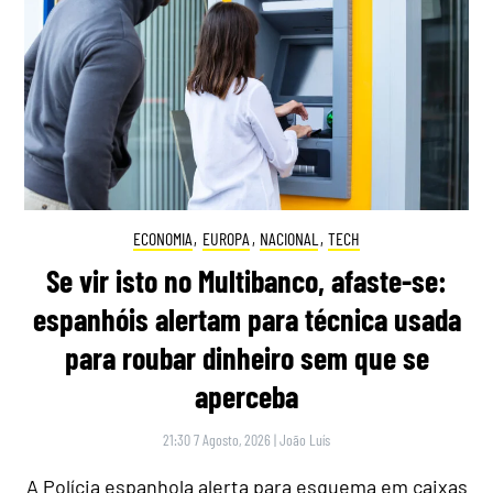
ECONOMIA
,
EUROPA
,
NACIONAL
,
TECH
Se vir isto no Multibanco, afaste-se:
espanhóis alertam para técnica usada
para roubar dinheiro sem que se
aperceba
21:30 7 Agosto, 2026
|
João Luís
A Polícia espanhola alerta para esquema em caixas