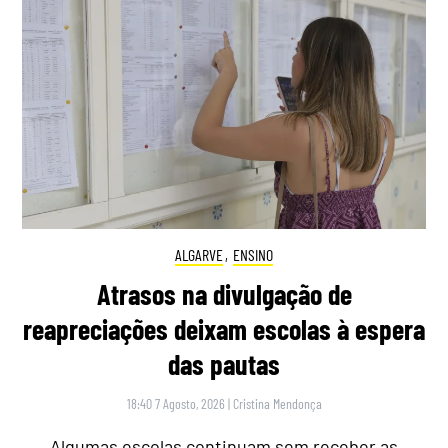
ALGARVE
,
ENSINO
Atrasos na divulgação de
reapreciações deixam escolas à espera
das pautas
18:40 7 Agosto, 2026
|
Cristina Mendonça
Algumas escolas continuam sem receber as