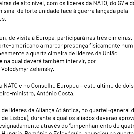
iras de alto nível, com os líderes da NATO, do G7 e d
 sinal de forte unidade face à guerra lançada pela
ês.
, de visita à Europa, participará nas três cimeiras,
norte-americano a marcar presença fisicamente num
eamente a quarta cimeira de líderes da União
e na qual deverá também intervir, por
, Volodymyr Zelensky.
da NATO e no Conselho Europeu – este último de dois
meiro-ministro, António Costa.
de líderes da Aliança Atlântica, no quartel-general 
 de Lisboa), durante a qual os aliados deverão aprov
 designadamente através do “empenhamento de quat
 Hungria, Roménia e Eslováquia, anunciou na quarta