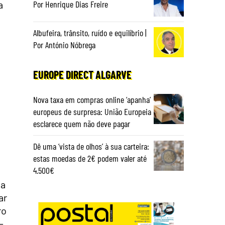
Por Henrique Dias Freire
a
Albufeira, trânsito, ruído e equilíbrio |
Por António Nóbrega
EUROPE DIRECT ALGARVE
Nova taxa em compras online ‘apanha’
europeus de surpresa: União Europeia
esclarece quem não deve pagar
Dê uma ‘vista de olhos’ à sua carteira:
estas moedas de 2€ podem valer até
4.500€
da
ar
ro
-