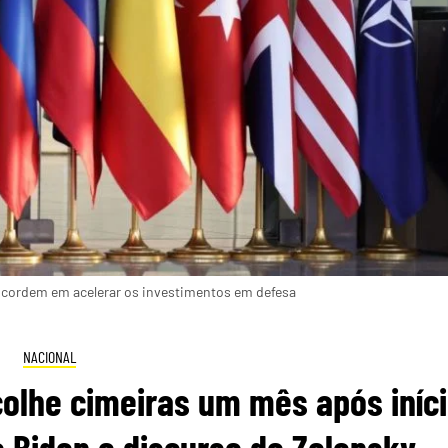
oncordem em acelerar os investimentos em defesa
NACIONAL
colhe cimeiras um mês após iníc
 Biden e discurso de Zelensky