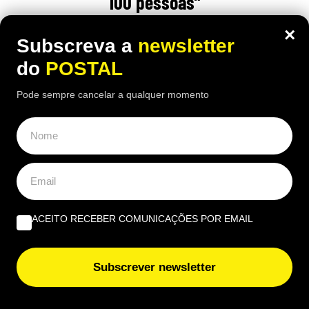
100 pessoas”
17:00 5 Agosto, 2026
|
Rubén Gonçalves
×
Subscreva a
newsletter
Um pastor espanhol defende que o gado consegue
do
POSTAL
limpar os montes de forma mais eficaz do que
dezenas de trabalhadores
Pode sempre cancelar a qualquer momento
ACEITO RECEBER COMUNICAÇÕES POR EMAIL
Subscrever newsletter