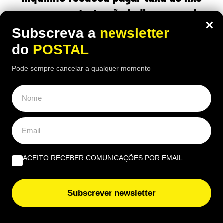
porque o contrato não indicava o valor:
×
tribunal obrigou-o a pagar por este
Subscreva a
newsletter
motivo
do
POSTAL
Pode sempre cancelar a qualquer momento
20:30 5 Agosto, 2026
|
João Luís
O inquilino contestou a taxa do lixo por considerar
que contrato não era suficientemente claro, mas o
tribunal espanhol deu razão ao senhorio
ACEITO RECEBER COMUNICAÇÕES POR EMAIL
ÚLTIMAS NOTÍCIAS
Novo livro de Fernando Messias analisa impacto da
Subscrever newsletter
inteligência artificial na prática jurídica