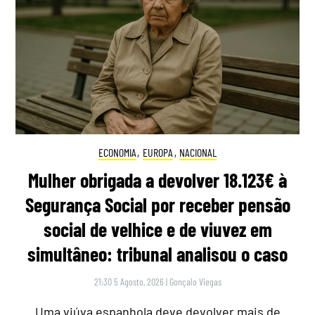
ECONOMIA
,
EUROPA
,
NACIONAL
Mulher obrigada a devolver 18.123€ à
Segurança Social por receber pensão
social de velhice e de viuvez em
simultâneo: tribunal analisou o caso
21:30 5 Agosto, 2026
|
Gonçalo Viegas
Uma viúva espanhola deve devolver mais de