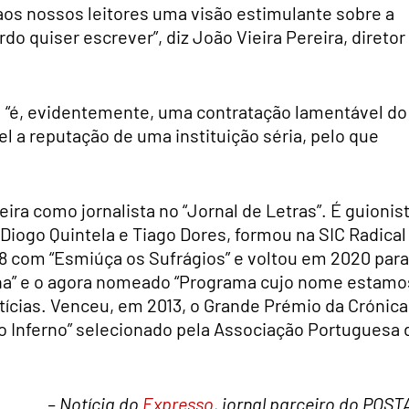
aos nossos leitores uma visão estimulante sobre a
do quiser escrever”, diz João Vieira Pereira, diretor
a: “é, evidentemente, uma contratação lamentável do
l a reputação de uma instituição séria, pelo que
ira como jornalista no “Jornal de Letras”. É guionis
Diogo Quintela e Tiago Dores, formou na SIC Radical
8 com “Esmiúça os Sufrágios” e voltou em 2020 para
lha” e o agora nomeado “Programa cujo nome estamo
tícias. Venceu, em 2013, o Grande Prémio da Crónica
o Inferno” selecionado pela Associação Portuguesa 
– Notícia do
Expresso
, jornal parceiro do POST