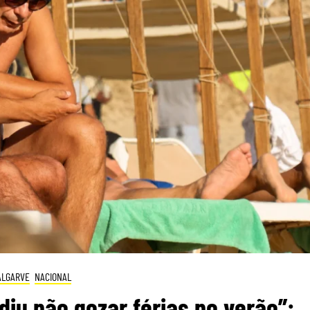
ALGARVE
NACIONAL
diu não gozar férias no verão”: