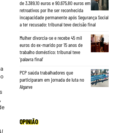
de 3.389,10 euros e 90.675,80 euros em
retroativos por lhe ser reconhecida
incapacidade permanente após Segurança Social
a ter recusado: tribunal teve decisão final
Mulher divorcia-se e recebe 45 mil
euros do ex-marido por 15 anos de
trabalho doméstico: tribunal teve
‘palavra final’
ta
PCP saúda trabalhadores que
 o
participaram em jornada de luta no
Algarve
s
,
de
OPINIÃO
AL