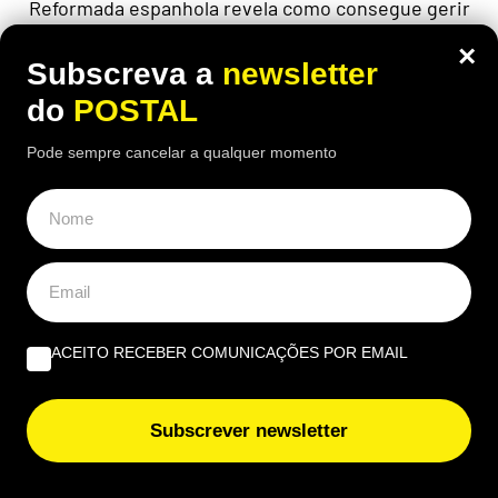
Reformada espanhola revela como consegue gerir
mensalmente uma pensão de 1.100 euros perante
×
preços cada vez mais elevados
Subscreva a
newsletter
do
POSTAL
Pode sempre cancelar a qualquer momento
ACEITO RECEBER COMUNICAÇÕES POR EMAIL
Subscrever newsletter
ALGARVE
,
GASTRONOMIA