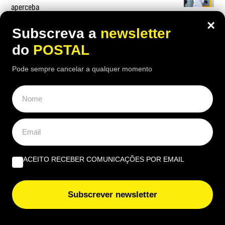
aperceba
×
Subscreva a
newsletter
do
POSTAL
OPINIÃO
Pode sempre cancelar a qualquer momento
Albufeira, trânsito, ruído e equilíbrio | Por António
Nóbrega
Governantes no Algarve: de reino a região transnacional
| Por Virgílio Machado
ACEITO RECEBER COMUNICAÇÕES POR EMAIL
O que fazer quando tudo arde? Impedir os bombeiros
voluntários de serem precários | Por Cobramor
Subscrever newsletter
EUROPE DIRECT ALGARVE