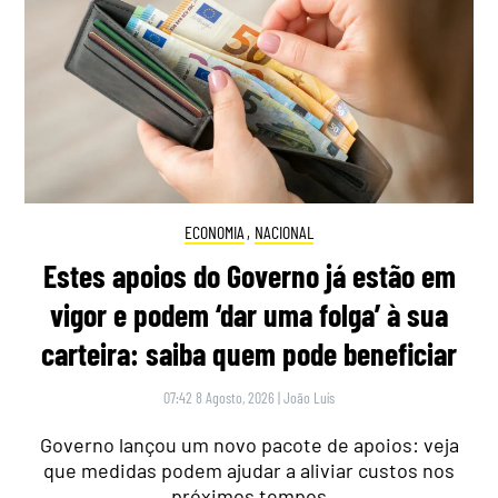
ECONOMIA
,
NACIONAL
Estes apoios do Governo já estão em
vigor e podem ‘dar uma folga’ à sua
carteira: saiba quem pode beneficiar
07:42 8 Agosto, 2026
|
João Luís
Governo lançou um novo pacote de apoios: veja
que medidas podem ajudar a aliviar custos nos
próximos tempos