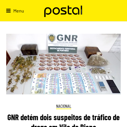
Skip
to
Menu
content
NACIONAL
GNR detém dois suspeitos de tráfico de
droga em Vila do Bispo