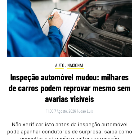
AUTO
,
NACIONAL
Inspeção automóvel mudou: milhares
de carros podem reprovar mesmo sem
avarias visíveis
11:00 7 Agosto, 2026
|
João Luís
Não verificar isto antes da inspeção automóvel
pode apanhar condutores de surpresa: saiba como
consultar a situação e evitar reprovação