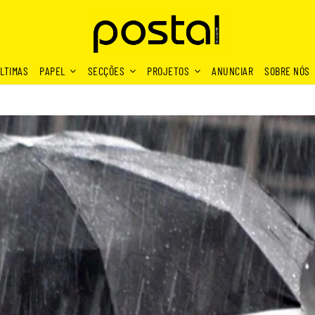
LTIMAS
PAPEL
SECÇÕES
PROJETOS
ANUNCIAR
SOBRE NÓS