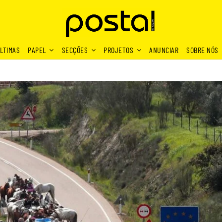
LTIMAS
PAPEL
SECÇÕES
PROJETOS
ANUNCIAR
SOBRE NÓS