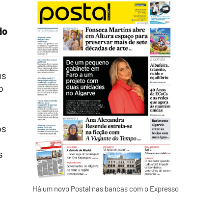
do
us
o
os
s
Há um novo Postal nas bancas com o Expresso