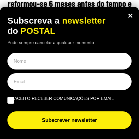
reformou-se 6 meses antes do tempo e
considera corte na pensão “injusto”
×
Subscreva a
newsletter
16:00 6 Agosto, 2026
|
Gonçalo Viegas
do
POSTAL
Ex-enfermeiro espanhol considera o valor da sua
Pode sempre cancelar a qualquer momento
pensão injusto, por lhe terem sido tirados 50 anos
para "toda a vida", após reformar-se seis meses
antes da idade legal
ÚLTIMAS NOTÍCIAS
ACEITO RECEBER COMUNICAÇÕES POR EMAIL
Viu uma linha verde na estrada? Saiba o que significa e
o que deve fazer para evitar multas
Subscrever newsletter
“Não houvesse chapéus à frente dos toldos, não cabia