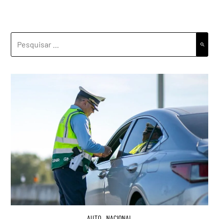
PESQUISAR
POR:
AUTO
,
NACIONAL