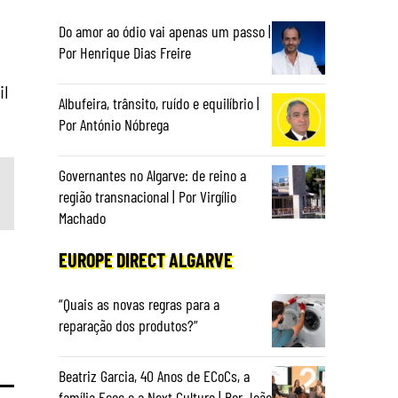
Do amor ao ódio vai apenas um passo |
Por Henrique Dias Freire
il
Albufeira, trânsito, ruído e equilíbrio |
Por António Nóbrega
Governantes no Algarve: de reino a
região transnacional | Por Virgílio
Machado
EUROPE DIRECT ALGARVE
“Quais as novas regras para a
reparação dos produtos?”
Beatriz Garcia, 40 Anos de ECoCs, a
família Ecoc e a Next Culture | Por João