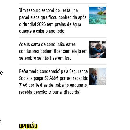
‘Um tesouro escondido’: esta ilha
paradisíaca que ficou conhecida após
o Mundial 2026 tem praias de água
quente e calor o ano todo
Adeus carta de condução: estes
condutores podem ficar sem ela já em
setembro se não fizerem isto
Reformado ‘condenado’ pela Segurança
de
Social a pagar 32.468€ por ter recebido
714€ por 14 dias de trabalho enquanto
recebia pensão: tribunal ‘discorda’
a
OPINIÃO
o