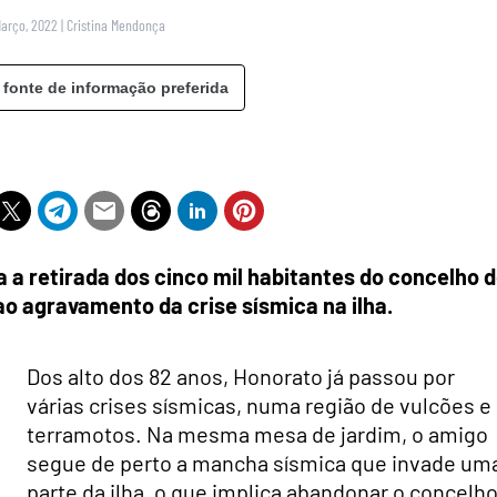
Março, 2022
|
Cristina Mendonça
 fonte de informação preferida
 retirada dos cinco mil habitantes do concelho 
ao agravamento da crise sísmica na ilha.
Dos alto dos 82 anos, Honorato já passou por
várias crises sísmicas, numa região de vulcões e
terramotos. Na mesma mesa de jardim, o amigo
segue de perto a mancha sísmica que invade um
parte da ilha, o que implica abandonar o concelh