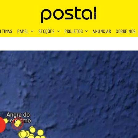
LTIMAS
PAPEL
SECÇÕES
PROJETOS
ANUNCIAR
SOBRE NÓS