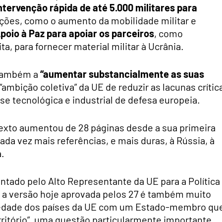
ntervenção rápida de até 5.000 militares para
ações, como o aumento da mobilidade militar e
oio à Paz para apoiar os parceiros
, como
, para fornecer material militar à Ucrânia.
também a
“aumentar substancialmente as suas
ambição coletiva” da UE de reduzir as lacunas crític
base tecnológica e industrial de defesa europeia.
texto aumentou de 28 páginas desde a sua primeira
cada vez mais referências, e mais duras, à Rússia, à
a.
ntado pelo Alto Representante da UE para a Política
o, a versão hoje aprovada pelos 27 é também muito
ariedade dos países da UE com um Estado-membro qu
rritório”, uma questão particularmente importante