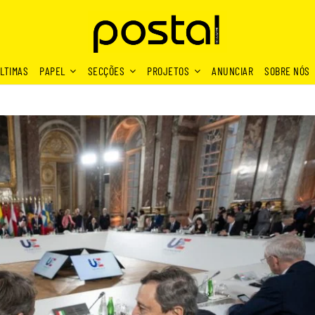
LTIMAS
PAPEL
SECÇÕES
PROJETOS
ANUNCIAR
SOBRE NÓS