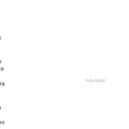
s
o
te
ra
a
es