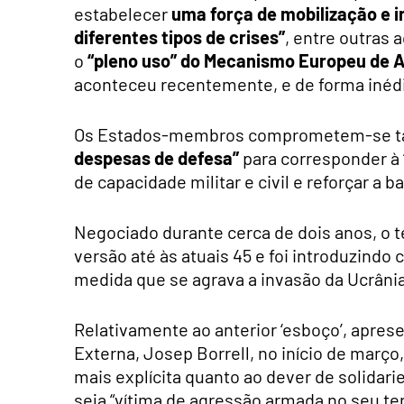
estabelecer
uma força de mobilização e i
diferentes tipos de crises”
, entre outras 
o
“pleno uso” do Mecanismo Europeu de Ap
aconteceu recentemente, e de forma inédita
Os Estados-membros comprometem-se 
despesas de defesa”
para corresponder à “
de capacidade militar e civil e reforçar a 
Negociado durante cerca de dois anos, o 
versão até às atuais 45 e foi introduzindo 
medida que se agrava a invasão da Ucrâni
Relativamente ao anterior ‘esboço’, aprese
Externa, Josep Borrell, no início de març
mais explícita quanto ao dever de solid
seja “vítima de agressão armada no seu te