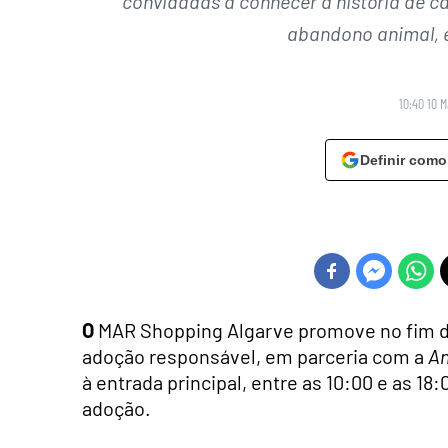
convidadas a conhecer a história de 
abandono animal, e
10:40 10 
Definir como
O
MAR Shopping Algarve promove no fim d
adoção responsável, em parceria com a
An
à entrada principal, entre as 10:00 e as 18
adoção.