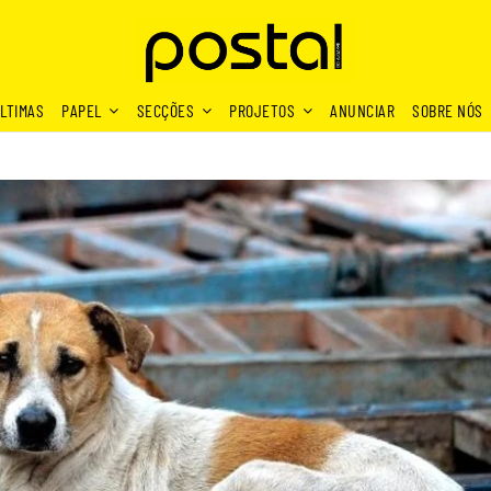
LTIMAS
PAPEL
SECÇÕES
PROJETOS
ANUNCIAR
SOBRE NÓS