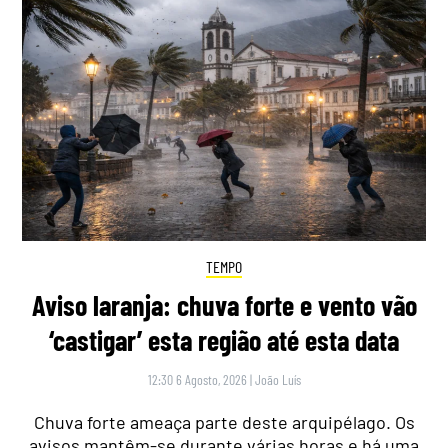
TEMPO
Aviso laranja: chuva forte e vento vão
‘castigar’ esta região até esta data
12:30 6 Agosto, 2026
|
João Luís
Chuva forte ameaça parte deste arquipélago. Os
avisos mantêm-se durante várias horas e há uma