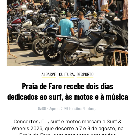
ALGARVE
,
CULTURA
,
DESPORTO
Praia de Faro recebe dois dias
dedicados ao surf, às motos e à música
07:00 6 Agosto, 2026
|
Cristina Mendonça
Concertos, DJ, surf e motos marcam o Surf &
Wheels 2026, que decorre a 7 e 8 de agosto, na
Praia de Faro, com propostas para todos