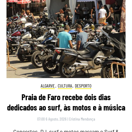
ALGARVE
,
CULTURA
,
DESPORTO
Praia de Faro recebe dois dias
dedicados ao surf, às motos e à música
07:00 6 Agosto, 2026
|
Cristina Mendonça
Concertos, DJ, surf e motos marcam o Surf &