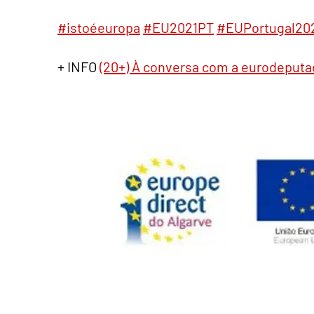
#istoéeuropa
#EU2021PT
#EUPortugal20
+ INFO
(20+) À conversa com a eurodeputad