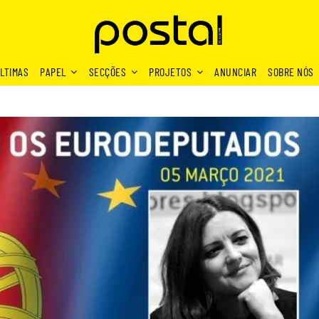
LTIMAS
PAPEL
SECÇÕES
PROJETOS
ANUNCIAR
SOBRE NÓS