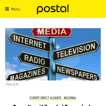
Skip
to
Menu
content
Foto D.R.
EUROPE DIRECT ALGARVE
,
NACIONAL