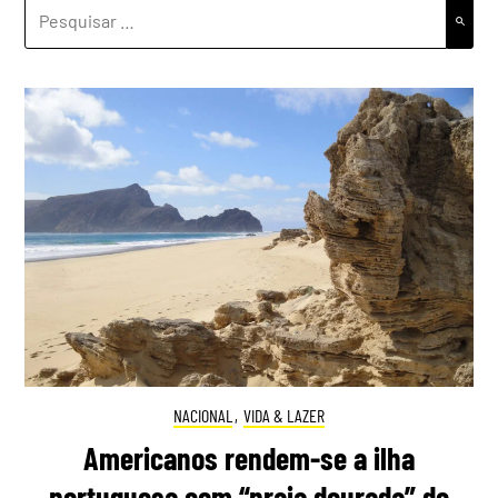
PESQUISAR
POR:
NACIONAL
,
VIDA & LAZER
Americanos rendem-se a ilha
portuguesa com “praia dourada” de