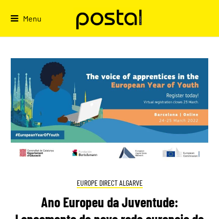
Skip
to
Menu
content
EUROPE DIRECT ALGARVE
Ano Europeu da Juventude:
Lançamento de nova rede europeia de