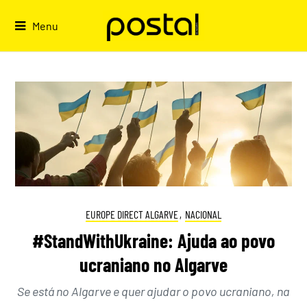
Skip
to
Menu
content
EUROPE DIRECT ALGARVE
,
NACIONAL
#StandWithUkraine: Ajuda ao povo
ucraniano no Algarve
Se está no Algarve e quer ajudar o povo ucraniano, na