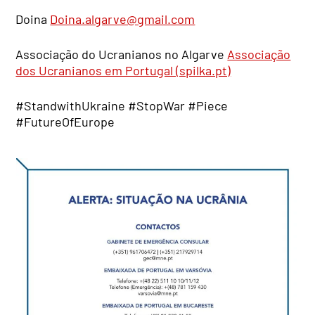
Doina
Doina.algarve@gmail.com
Associação do Ucranianos no Algarve
Associação
dos Ucranianos em Portugal (spilka.pt)
#StandwithUkraine #StopWar #Piece
#FutureOfEurope