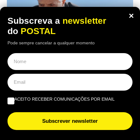
×
Subscreva a
newsletter
do
POSTAL
Pode sempre cancelar a qualquer momento
ECONOMIA
,
EUROPA
,
NACIONAL
“Trabalhei desde os 14 anos e com 46
anos de descontos tiraram‑me 18% da
ACEITO RECEBER COMUNICAÇÕES POR EMAIL
pensão”: homem despedido aos 60 foi
forçado a reformar‑se aos 62
Subscrever newsletter
21:30 6 Agosto, 2026
|
João Luís