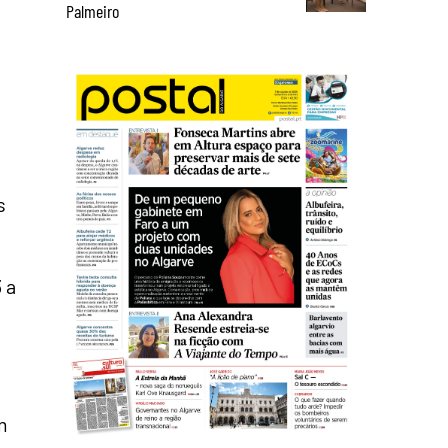
Palmeiro
s
 a
m