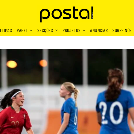
LTIMAS
PAPEL
SECÇÕES
PROJETOS
ANUNCIAR
SOBRE NÓS