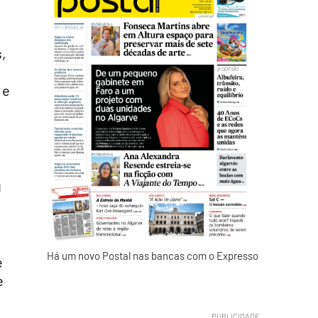
,
 e
g
Há um novo Postal nas bancas com o Expresso
e
e