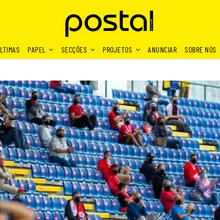
LTIMAS
PAPEL
SECÇÕES
PROJETOS
ANUNCIAR
SOBRE NÓS