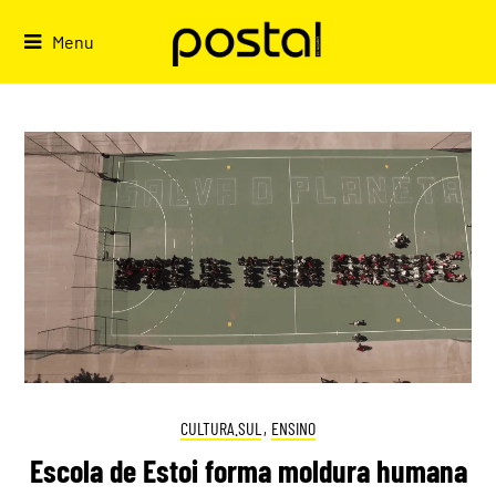
Skip
to
Menu
content
CULTURA.SUL
,
ENSINO
Escola de Estoi forma moldura humana