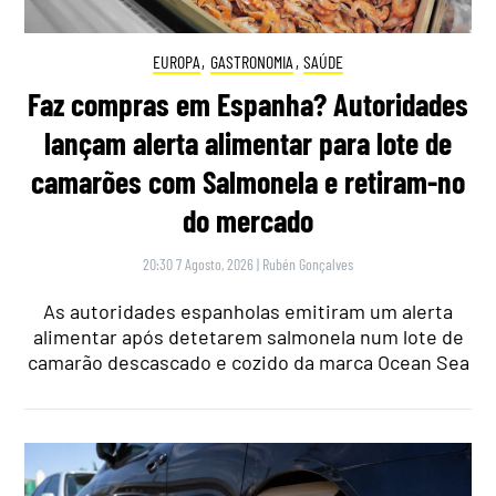
EUROPA
,
GASTRONOMIA
,
SAÚDE
Faz compras em Espanha? Autoridades
lançam alerta alimentar para lote de
camarões com Salmonela e retiram-no
do mercado
20:30 7 Agosto, 2026
|
Rubén Gonçalves
As autoridades espanholas emitiram um alerta
alimentar após detetarem salmonela num lote de
camarão descascado e cozido da marca Ocean Sea