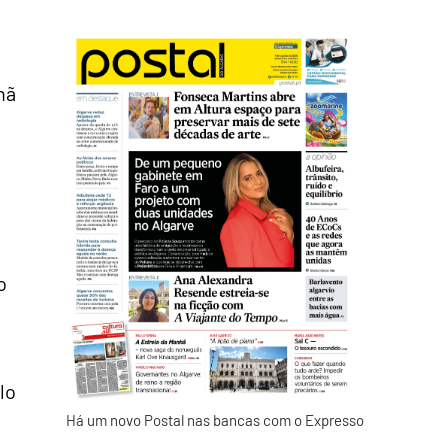
hã
o
o
lo
Há um novo Postal nas bancas com o Expresso