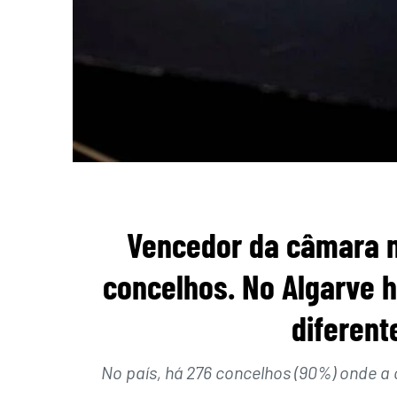
Vencedor da câmara 
concelhos. No Algarve h
diferent
No país, há 276 concelhos (90%) onde a