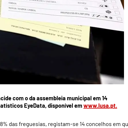
ncide com o da assembleia municipal em 14
atísticos EyeData, disponível em
www.lusa.pt.
98% das freguesias, registam-se 14 concelhos em q