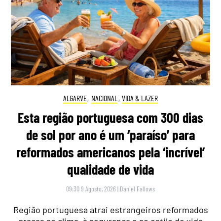
ALGARVE
,
NACIONAL
,
VIDA & LAZER
Esta região portuguesa com 300 dias
de sol por ano é um ‘paraíso’ para
reformados americanos pela ‘incrível’
qualidade de vida
09:30 9 Agosto, 2026
|
Daniel Fallows
Região portuguesa atrai estrangeiros reformados
graças ao clima, à segurança e ao estilo de vida