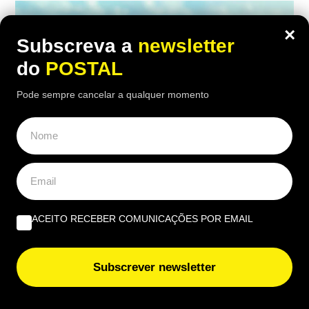
×
Subscreva a
newsletter
do
POSTAL
Pode sempre cancelar a qualquer momento
MUNDO
,
VIDA & LAZER
ACEITO RECEBER COMUNICAÇÕES POR EMAIL
“Com 1.000€/mês temos tudo aqui”:
reformados franceses rendidos a
Subscrever newsletter
destino paradisíaco a 2 h de Portugal
onde a vida é barata e há 300 dias de