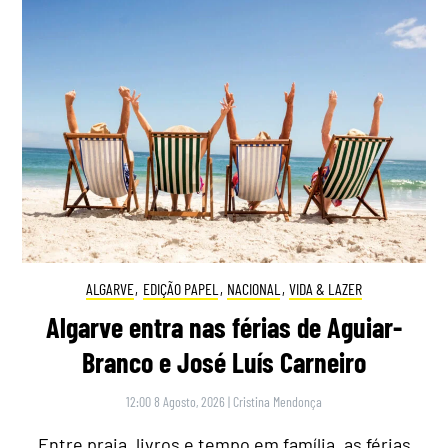
ALGARVE
,
EDIÇÃO PAPEL
,
NACIONAL
,
VIDA & LAZER
Algarve entra nas férias de Aguiar-
Branco e José Luís Carneiro
12:00 8 Agosto, 2026
|
Cristina Mendonça
Entre praia, livros e tempo em família, as férias