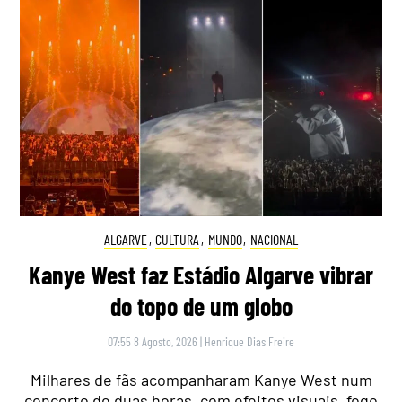
ALGARVE
,
CULTURA
,
MUNDO
,
NACIONAL
Kanye West faz Estádio Algarve vibrar
do topo de um globo
07:55 8 Agosto, 2026
|
Henrique Dias Freire
Milhares de fãs acompanharam Kanye West num
concerto de duas horas, com efeitos visuais, fogo