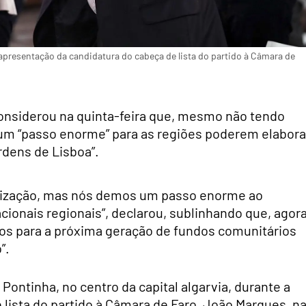
 apresentação da candidatura do cabeça de lista do partido à Câmara de
considerou na quinta-feira que, mesmo não tendo
 um “passo enorme” para as regiões poderem elabora
rdens de Lisboa”.
alização, mas nós demos um passo enorme ao
cionais regionais”, declarou, sublinhando que, agora
nos para a próxima geração de fundos comunitários
”.
 Pontinha, no centro da capital algarvia, durante a
lista do partido à Câmara de Faro, João Marques, n