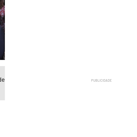
de
a
e