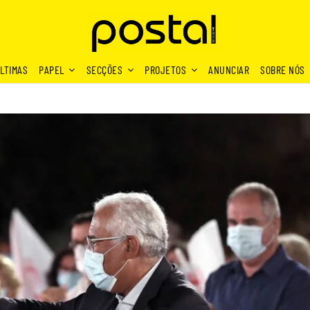
LTIMAS
PAPEL
SECÇÕES
PROJETOS
ANUNCIAR
SOBRE NÓS