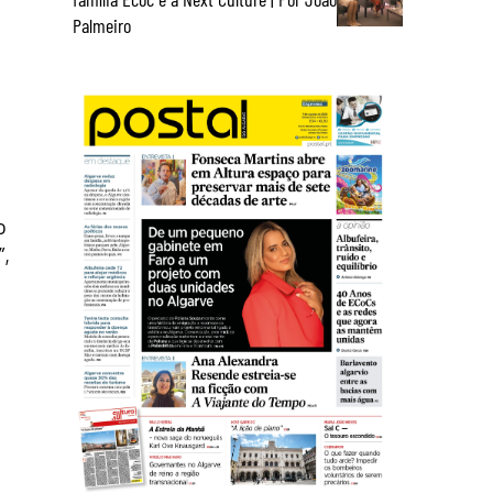
Palmeiro
o
”,