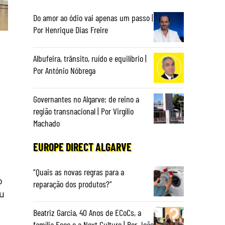
Do amor ao ódio vai apenas um passo |
Por Henrique Dias Freire
Albufeira, trânsito, ruído e equilíbrio |
Por António Nóbrega
Governantes no Algarve: de reino a
região transnacional | Por Virgílio
Machado
EUROPE DIRECT ALGARVE
“Quais as novas regras para a
o
reparação dos produtos?”
ou
Beatriz Garcia, 40 Anos de ECoCs, a
família Ecoc e a Next Culture | Por João