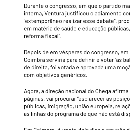
Durante o congresso, em que o partido mai
interna, Ventura justificou o adiamento c
“extemporâneo realizar esse debate”, proc
em matéria de saúde e educação públicas, 
reforma fiscal”.
Depois de em vésperas do congresso, em en
Coimbra serviria para definir e votar “as 
de direita, foi votada e aprovada uma moção
com objetivos genéricos.
Agora, a direção nacional do Chega afirm
páginas, vai procurar “esclarecer as posi
públicas, imigração, união europeia, relaçõ
as linhas do programa de que não está dis
Em Coimbra, durante dois dias e em três di