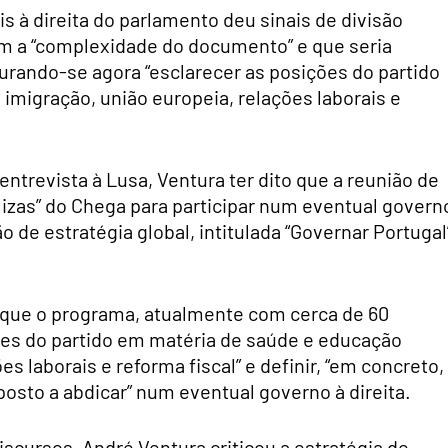
s à direita do parlamento deu sinais de divisão
om a “complexidade do documento” e que seria
urando-se agora “esclarecer as posições do partido
imigração, união europeia, relações laborais e
trevista à Lusa, Ventura ter dito que a reunião de
balizas” do Chega para participar num eventual govern
 de estratégia global, intitulada “Governar Portugal
a que o programa, atualmente com cerca de 60
ções do partido em matéria de saúde e educação
es laborais e reforma fiscal” e definir, “em concreto,
posto a abdicar” num eventual governo à direita.
scursos, André Ventura criticou a estratégia de