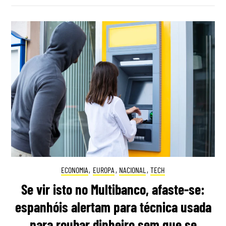
ECONOMIA
,
EUROPA
,
NACIONAL
,
TECH
Se vir isto no Multibanco, afaste-se:
espanhóis alertam para técnica usada
para roubar dinheiro sem que se